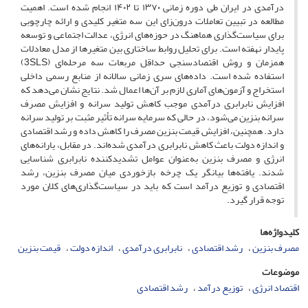
درآمدی در ایران طی دوره زمانی ۱۳۷۰ تا ۱۴۰۲ انجام شده است. اهمیت
مطالعه در تبیین تعاملات درون‌زای این سه متغیر کلیدی و ارائه چارچوبی
برای سیاست‌گذاری هماهنگ در حوزه‌های انرژی، عدالت اجتماعی و توسعه
پایدار نهفته است. برای تحلیل روابط ساختاری بین متغیرها از مدل معادلات
همزمان و روش اقتصادسنجی حداقل مربعات سه مرحله‌ای (3SLS)
استفاده شده است. داده‌های سری زمانی سالانه از منابع رسمی داخلی
استخراج و آزمون‌های آماری لازم بر آن‌ها اعمال شد. نتایج نشان می‌دهد که
افزایش نابرابری درآمدی موجب کاهش تولید سرانه و افزایش مصرف
سرانه بنزین می‌شود، در حالی که سرمایه سرانه تأثیر مثبت بر تولید سرانه
دارد. همچنین، افزایش قیمت بنزین مصرف را کاهش داده و رشد اقتصادی
و اندازه دولت باعث کاهش نابرابری درآمدی شده‌اند. در مقابل، یارانه‌های
انرژی و مصرف بنزین به‌عنوان عوامل تشدیدکننده نابرابری شناسایی
شدند. یافته‌ها بیانگر یک چرخه بازخوردی میان مصرف بنزین، رشد
اقتصادی و توزیع درآمد است که باید در سیاست‌گذاری‌های کلان مورد
توجه قرار گیرد.
کلیدواژه‌ها
مصرف بنزین
رشد اقتصادی
نابرابری درآمدی
اندازه دولت
قیمت بنزین
موضوعات
اقتصاد انرژی
توزیع درآمد
رشد اقتصادی