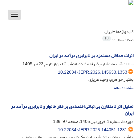
Toggle
vigation
کلیدواژه‌ها =
ایران
18
تعداد مقالات:
اثرات حداقل دستمزد بر نابرابری درآمد در ایران
مقالات آماده انتشار، پذیرفته شده، انتشار آنلاین از تاریخ
23 تیر 1405
10.22034/JEPR.2026.145633.1353
بختیار جواهری؛ وحید عزیزی
مشاهده مقاله
تحلیل اثر نامتقارن بی ثباتی اقتصادی بر فقر خانوار و نابرابری درآمد در
ایران
دوره 5، شماره 1، فروردین 1405، صفحه
97-136
10.22034/JEPR.2025.144051.1281
دلشاد رحمان مرانه؛ شهریار زروکی؛ احمد جعفری صمیمی؛ مانی موتمنی