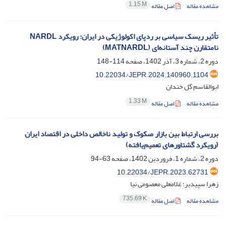
1.15 M
مشاهده مقاله
اصل مقاله
تأثیر ریسک سیاسی بر ردپای اکولوژیکی در ایران: رویکرد NARDL
نامتقارن چند آستانه‌ای (MATNARDL)
دوره 2، شماره 3، آذر 1402، صفحه
114-148
10.22034/JEPR.2024.140960.1104
ابوالقاسم گل خندان
1.33 M
مشاهده مقاله
اصل مقاله
بررسی ارتباط بین بازار صکوک و تولید ناخالص داخلی در اقتصاد ایران
(رویکرد گشتاورهای تعمیم‌یافته)
دوره 2، شماره 1، فروردین 1402، صفحه
63-94
10.22034/JEPR.2023.62731
زهرا سپیدبر؛ غلامعلی معصومی نیا
735.69 K
مشاهده مقاله
اصل مقاله