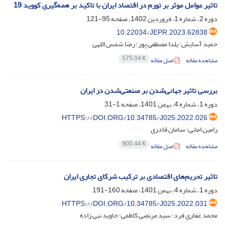
تاثیر عوامل موثر بر تورم در اقتصاد ایران با تاکید بر همه‌گیری کووید 19
دوره 2، شماره 1، فروردین 1402، صفحه
95-121
10.22034/JEPR.2023.62838
حمید آسایش؛ یلدا مصطفی پور؛ رضا شمس اللهی
575.04 K
مشاهده مقاله
اصل مقاله
بررسی تاثیر جهانی‌شدن بر صنعتی‌شدن در ایران
دوره 1، شماره 4، بهمن 1401، صفحه
1-31
HTTPS://DOI.ORG/10.34785/J025.2022.026
رامین امانی؛ سامان قادری
900.44 K
مشاهده مقاله
اصل مقاله
تاثیر تحریم‌های اقتصادی بر ترکیب شرکای تجاری ایران
دوره 1، شماره 4، بهمن 1401، صفحه
160-191
HTTPS://DOI.ORG/10.34785/J025.2022.031
محمد غفاری فرد؛ سید مرتضی کاظمی؛ جاوید نبی زاده